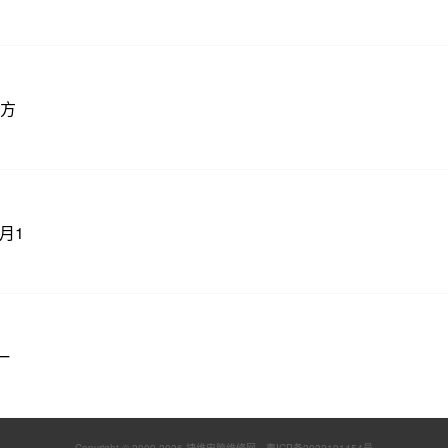
官方
月1
一