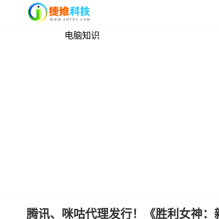
电脑知识
腾讯、咪咕代理发行！《胜利女神：