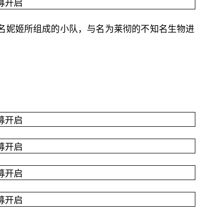
名妮姬所组成的小队，与名为莱彻的不知名生物进