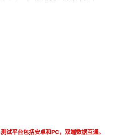
测试平台包括安卓和PC，双端数据互通。