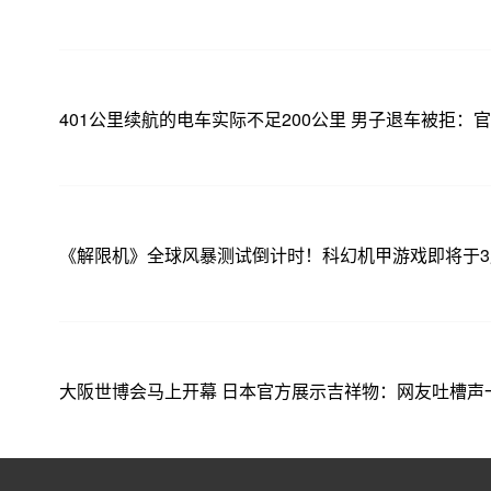
401公里续航的电车实际不足200公里 男子退车被拒：
《解限机》全球风暴测试倒计时！科幻机甲游戏即将于3
大阪世博会马上开幕 日本官方展示吉祥物：网友吐槽声