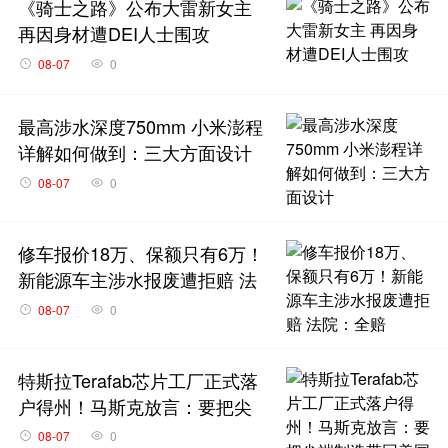
《骑士之路》公布大雷新女主
再因身材遭DEI人士围攻
08-07
0
最高涉水深度750mm 小米澎程
详解如何做到：三大方面设计
08-07
0
修车报价18万、保额只有6万！
新能源车主涉水报废遭拒赔 法
院：全赔
08-07
0
特斯拉Terafab芯片工厂正式落
户得州！马斯克放言：要把尖
端制造带回美国
08-07
0