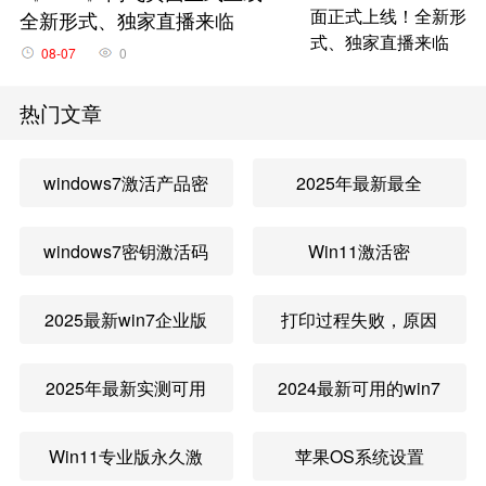
全新形式、独家直播来临
08-07
0
热门文章
windows7激活产品密
2025年最新最全
钥免费永久有效 win7
Windows 10永久激活
windows7密钥激活码
Win11激活密
激活密钥旗舰版最新
码/激活秘钥/序列号汇
免费2024 windows7
钥|Win11专业版激活
大全
总
2025最新win7企业版
打印过程失败，原因
密钥激活码最新怎么
密钥(永久激活产品密
激活码长久有效 win7
可能是打印机无效或
获取
钥)
2025年最新实测可用
2024最新可用的win7
各种版本通用激活密
者缺少Ocr A Extend
Win7激活密钥大全
系统激活密钥分享
钥
或者微软雅黑等字体
Win11专业版永久激
苹果OS系统设置
win7专业版密钥永久