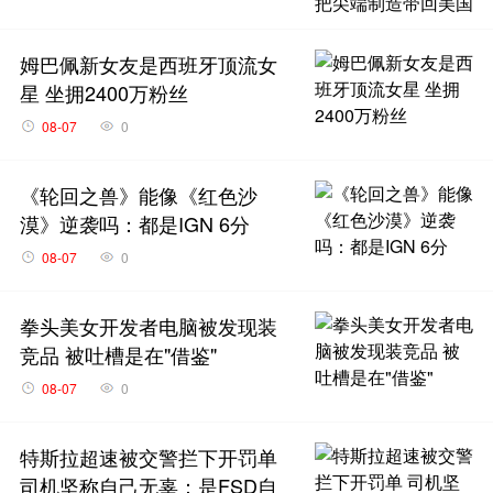
姆巴佩新女友是西班牙顶流女
星 坐拥2400万粉丝
08-07
0
《轮回之兽》能像《红色沙
漠》逆袭吗：都是IGN 6分
08-07
0
拳头美女开发者电脑被发现装
竞品 被吐槽是在"借鉴"
08-07
0
特斯拉超速被交警拦下开罚单
司机坚称自己无辜：是FSD自