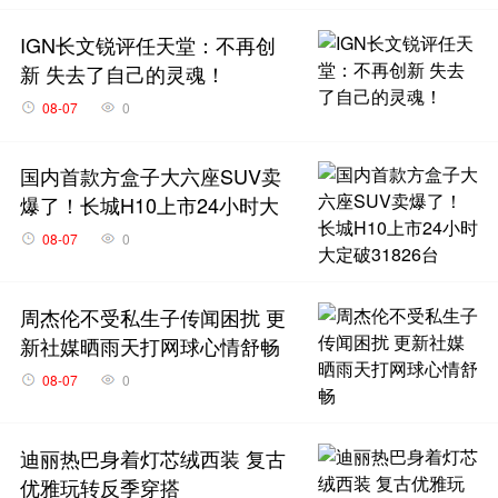
IGN长文锐评任天堂：不再创
新 失去了自己的灵魂！
08-07
0
国内首款方盒子大六座SUV卖
爆了！长城H10上市24小时大
定破31826台
08-07
0
周杰伦不受私生子传闻困扰 更
新社媒晒雨天打网球心情舒畅
08-07
0
迪丽热巴身着灯芯绒西装 复古
优雅玩转反季穿搭