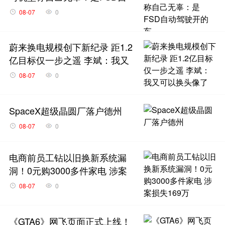
动驾驶开的车
08-07
0
蔚来换电规模创下新纪录 距1.2
亿目标仅一步之遥 李斌：我又
可以换头像了
08-07
0
SpaceX超级晶圆厂落户德州
08-07
0
电商前员工钻以旧换新系统漏
洞！0元购3000多件家电 涉案
损失169万
08-07
0
《GTA6》网飞页面正式上线！