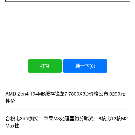
打赏
顶一下
(
6
)
AMD Zen4 104MB缓存锐龙7 7800X3D价格公布 3299元
性价
台积电3nm加持！苹果M3处理器跑分曝光：8核比12核M2
Max性