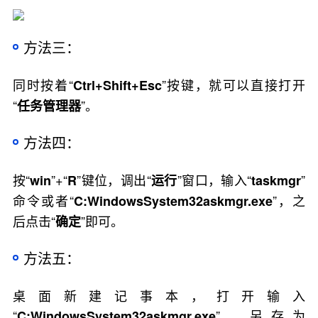
方法三：
同时按着“
”按键，就可以直接打开
Ctrl+Shift+Esc
“
”。
任务管理器
方法四：
按“
”+“
”键位，调出“
”窗口，输入“
”
win
R
运行
taskmgr
命令或者“
”，之
C:WindowsSystem32askmgr.exe
后点击“
”即可。
确定
方法五：
桌面新建记事本，打开输入
“
”，另存为
C:WindowsSystem32askmgr.exe