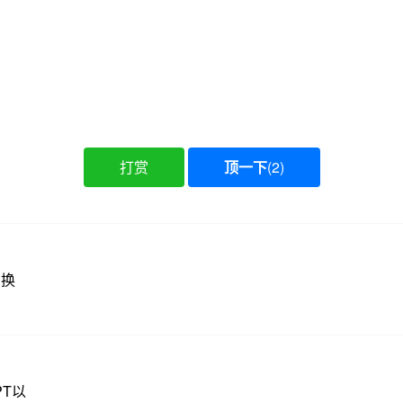
打赏
顶一下
(
2
)
增换
PT以