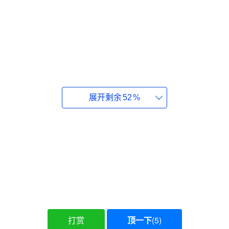
展开剩余
52
%
此外，微软还分享了新的 Windows 11 管理员保护
打赏
顶一下
(
5
)
安全功能的更多细节，该功能现已提供预览版，旨