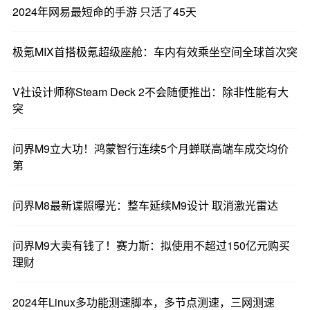
2024年网易最短命的手游 只活了45天
极氪MIX首搭极氪超级座舱：车内有效乘坐空间全球首次突
V社设计师称Steam Deck 2不会随便推出：除非性能有大
突
问界M9立大功！鸿蒙智行连续5个月蝉联高端车成交均价
第
问界M8最新谍照曝光：整车延续M9设计 取消激光雷达
问界M9大卖有钱了！赛力斯：拟使用不超过150亿元购买
理财
2024年Linux多功能测速脚本，多节点测速，三网测速