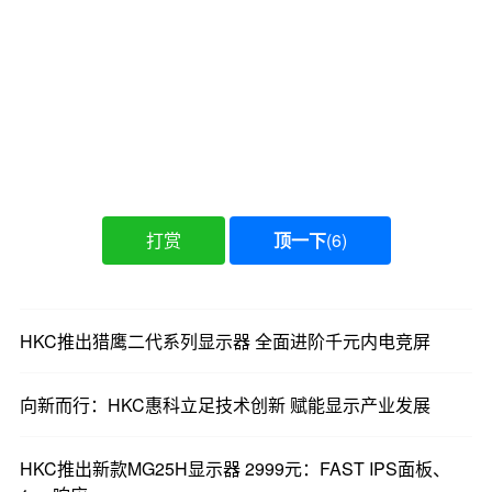
于今日（5 月 25 号）正式上市，开启预售。
HKC G25H1 预售价 699 元，HKC G27H1 预售价
799 元。这二款新品继承了猎鹰系列一贯特点： 在
同类产品中保障了全能的体验和大厂的品质做工，
且性价比非常突出。对于广大电竞爱好者 和消费
者来说，这无疑又是一个新的产品选购选择。
打赏
顶一下
(
6
)
HKC 猎鹰二代系列再度上新的两款新品，让在这个
HKC推出猎鹰二代系列显示器 全面进阶千元内电竞屏
时间节点想要选购入门电竞显示器的消费 者拥有更
多的可选项。同时我们也相信这两款显示器凭借其
向新而行：HKC惠科立足技术创新 赋能显示产业发展
出色的外观设计、强大的配置参数 和大厂品控保
障，必将在百元级的电竞显示器市场再度掀起一股
HKC推出新款MG25H显示器 2999元：FAST IPS面板、
新的热潮。现在无需多言，有 兴趣的小伙伴可到电